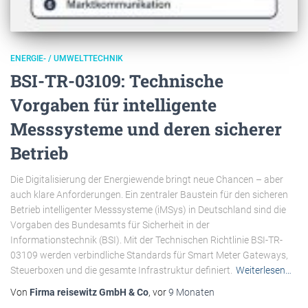
ENERGIE- / UMWELTTECHNIK
BSI-TR-03109: Technische
Vorgaben für intelligente
Messsysteme und deren sicherer
Betrieb
Die Digitalisierung der Energiewende bringt neue Chancen – aber
auch klare Anforderungen. Ein zentraler Baustein für den sicheren
Betrieb intelligenter Messsysteme (iMSys) in Deutschland sind die
Vorgaben des Bundesamts für Sicherheit in der
Informationstechnik (BSI). Mit der Technischen Richtlinie BSI-TR-
03109 werden verbindliche Standards für Smart Meter Gateways,
Steuerboxen und die gesamte Infrastruktur definiert.
Weiterlesen…
Von
Firma reisewitz GmbH & Co
, vor
9 Monaten