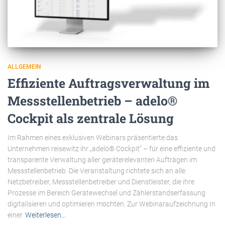
ALLGEMEIN
Effiziente Auftragsverwaltung im
Messstellenbetrieb – adelo®
Cockpit als zentrale Lösung
Im Rahmen eines exklusiven Webinars präsentierte das
Unternehmen reisewitz ihr „adelo® Cockpit“ – für eine effiziente und
transparente Verwaltung aller geräterelevanten Aufträgen im
Messstellenbetrieb. Die Veranstaltung richtete sich an alle
Netzbetreiber, Messstellenbetreiber und Dienstleister, die ihre
Prozesse im Bereich Gerätewechsel und Zählerstandserfassung
digitalisieren und optimieren möchten. Zur Webinaraufzeichnung In
einer
Weiterlesen…