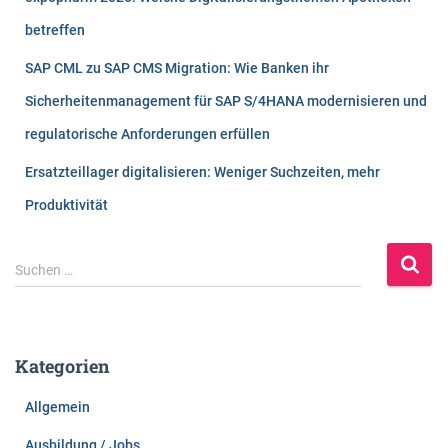
betreffen
SAP CML zu SAP CMS Migration: Wie Banken ihr
Sicherheitenmanagement für SAP S/4HANA modernisieren und
regulatorische Anforderungen erfüllen
Ersatzteillager digitalisieren: Weniger Suchzeiten, mehr
Produktivität
S
Suchen …
u
c
h
e
Kategorien
n
n
Allgemein
a
c
Ausbildung / Jobs