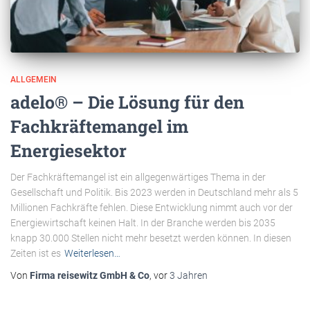
ALLGEMEIN
adelo® – Die Lösung für den
Fachkräftemangel im
Energiesektor
Der Fachkräftemangel ist ein allgegenwärtiges Thema in der
Gesellschaft und Politik. Bis 2023 werden in Deutschland mehr als 5
Millionen Fachkräfte fehlen. Diese Entwicklung nimmt auch vor der
Energiewirtschaft keinen Halt. In der Branche werden bis 2035
knapp 30.000 Stellen nicht mehr besetzt werden können. In diesen
Zeiten ist es
Weiterlesen…
Von
Firma reisewitz GmbH & Co
, vor
3 Jahren