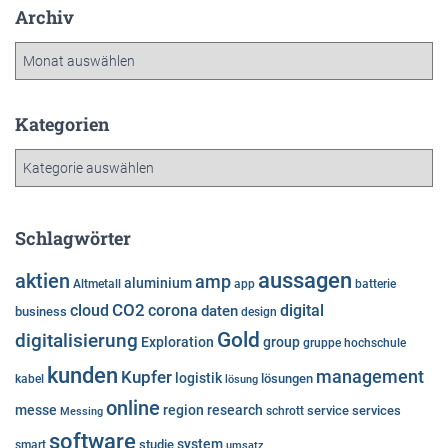
Archiv
A
r
c
h
Kategorien
i
K
v
a
t
e
Schlagwörter
g
o
aussagen
aktien
amp
aluminium
Altmetall
app
batterie
r
cloud
CO2
corona
digital
daten
business
i
design
e
Gold
digitalisierung
Exploration
group
gruppe
hochschule
n
kunden
Kupfer
management
logistik
lösungen
kabel
lösung
online
messe
region
research
service
services
Messing
schrott
software
system
studie
smart
umsatz