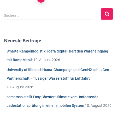
Beitragsnavigation
S
Suchen …
u
c
h
e
Neueste Beiträge
n
n
Smarte Rampenlogistik: igefa digitalisiert den Wareneingang
a
c
mit RampMan®
10. August 2026
h
University of Illinois Urbana-Champaign und GenH2 schließen
:
Partnerschaft – flüssiger Wasserstoff für Luftfahrt
10. August 2026
comemso stellt Easy Chester Ultimate vor: Umfassende
Ladestationsprüfung in einem mobilen System
10. August 2026