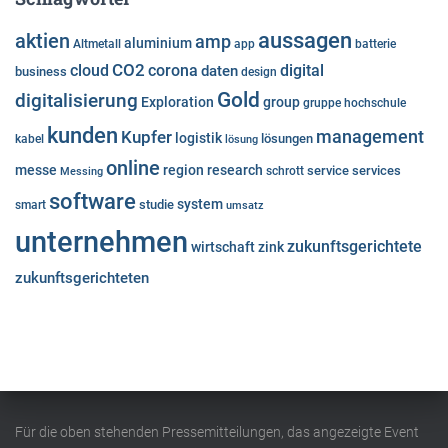
aussagen
aktien
amp
aluminium
Altmetall
app
batterie
cloud
CO2
corona
digital
daten
business
design
Gold
digitalisierung
Exploration
group
gruppe
hochschule
kunden
Kupfer
management
logistik
lösungen
kabel
lösung
online
messe
region
research
service
services
Messing
schrott
software
system
studie
smart
umsatz
unternehmen
zukunftsgerichtete
wirtschaft
zink
zukunftsgerichteten
Für die oben stehenden Pressemitteilungen, das angezeigte Event