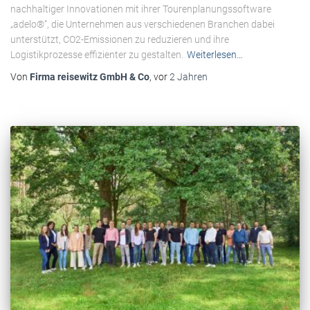
nachhaltiger Innovationen mit ihrer Tourenplanungssoftware
„adelo®“, die Unternehmen aus verschiedenen Branchen dabei
unterstützt, CO2-Emissionen zu reduzieren und ihre
Logistikprozesse effizienter zu gestalten.
Weiterlesen…
Von
Firma reisewitz GmbH & Co
, vor
2 Jahren