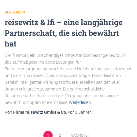
ALLGEMEIN
reisewitz & Ifi – eine langjährige
Partnerschaft, die sich bewährt
hat
Die Ifi GmbH, ein unabhängiges mittelständisches Ingenieurbüro,
das auf maßgeschneiderte Lösungen für
Energieversorgungsunternehmen und Netzbetreiber spezialisiert ist,
und die Firma reisewitz, ein europaweit tätiger Dienstleister im
Bereich intelligenter Planungssoftware, arbeiten seit den 90er
Jahren erfolgreich zusammen. Die partnerschaftliche
Zusammenarbeit hat sich in der Vergangenheit immer wieder
bewährt und optimierte Prozesse
Weiterlesen…
Von
Firma reisewitz GmbH & Co
, vor
3 Jahren
1
2
NÄCHSTE