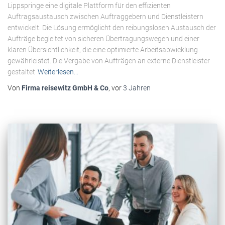
Lippspringe eine digitale Plattform für den effizienten
Auftragsaustausch zwischen Auftraggebern und Dienstleistern
entwickelt. Die Lösung ermöglicht den reibungslosen Austausch der
Aufträge begleitet von sicheren Übertragungswegen und einer
klaren Übersichtlichkeit, die eine optimierte Arbeitsabwicklung
gewährleistet. Die Vergabe von Aufträgen an externe Dienstleister
gestaltet
Weiterlesen…
Von
Firma reisewitz GmbH & Co
, vor
3 Jahren