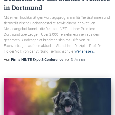
in Dortmund
Mit einem hochkarätigen Vortragsprogramm für Tierärzt:innen und
tiermedizinische Fachangestellte sowie einem innovativen
Messeangebot konnte die DeutscheVET bei ihrer Premiere in
Dortmund überzeugen. Über 2.000 Teilnehmer:innen aus dem
gesamten Bundesgebiet brachten sich mit Hilfe von 70
Fachvorträgen auf den aktuellen Stand ihrer Disziplin. Prof. Dr.
Holger Volk von der Stiftung Tierhochschule
Weiterlesen…
Von
Firma HINTE Expo & Conference
, vor
3 Jahren