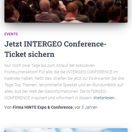
EVENTS
Jetzt INTERGEO Conference-
Ticket sichern
Nur noch zwei Tage bis zum Ablauf der exklusiven
Frühbucheraktion! Für alle, die die INTERGEO CONFERENCE im
Kalender haben, heißt das: Greifen Sie jetzt zu! Es erwarten Sie drei
Tage Top-Themen, renommierte Speaker und ein Rundumblick auf
alles, aus der Welt der Geoinformationen. Die INTERGEO-
CONFERENCE inspiriert und informiert in diesem
Weiterlesen…
Von
Firma HINTE Expo & Conference
, vor
3 Jahren