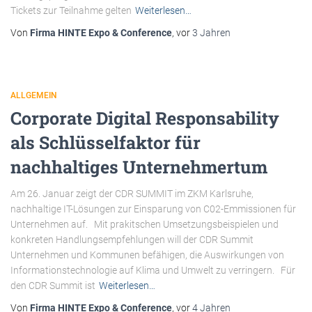
Tickets zur Teilnahme gelten
Weiterlesen…
Von
Firma HINTE Expo & Conference
, vor
3 Jahren
ALLGEMEIN
Corporate Digital Responsability
als Schlüsselfaktor für
nachhaltiges Unternehmertum
Am 26. Januar zeigt der CDR SUMMIT im ZKM Karlsruhe,
nachhaltige IT-Lösungen zur Einsparung von C02-Emmissionen für
Unternehmen auf. Mit prakitschen Umsetzungsbeispielen und
konkreten Handlungsempfehlungen will der CDR Summit
Unternehmen und Kommunen befähigen, die Auswirkungen von
Informationstechnologie auf Klima und Umwelt zu verringern. Für
den CDR Summit ist
Weiterlesen…
Von
Firma HINTE Expo & Conference
, vor
4 Jahren