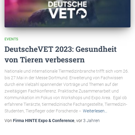
EVENTS
DeutscheVET 2023: Gesundheit
von Tieren verbessern
Nationale und internationale Tiermedizinbranche trifft sich vom 26.
bis 27.Mai in der Messe Dortmund. Erweiterung von Fachwissen
durch eine Vielzahl spannender Vorträge und Themen auf der
zweitägigen Fachkonferenz. Praktische Zusammenarbeit und
Kommunikation im Fokus von Workshops und Expo Area. Egal ob
erfahrene Tierärzte, tiermedizinische Fachangestellte, Tiermedizin-
Studenten, Tierpfleger oder Forschende –
Weiterlesen…
Von
Firma HINTE Expo & Conference
, vor
3 Jahren