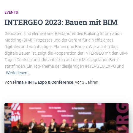
EVENTS
INTERGEO 2023: Bauen mit BIM
Geodaten sind elementarer Bestandteil des Building Information
Modeling (BIM)-Prozesses und der Garant für ein effizientes,
digitales und nachhaltiges Planen und Bauen. Wie wichtig das
digitale Bauen ist, zeigt die Kooperation der INTERGEO mit den BIM-
Tagen Deutschland, die zeitgleich auf dem Messegelände Berlin
stattfinden. Ein Top-Thema der diesjährigen INTERGEO EXPO und
Weiterlesen…
Von
Firma HINTE Expo & Conference
, vor
3 Jahren