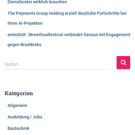
Dienstleister wirklich brauchen
The Payments Group Holding erzielt deutliche Fortschritte bei
ihren AI-Projekten
emmiDAY: Streetfoodfestival verbindet Genuss mit Engagement
gegen Brustkrebs
S
Suchen …
u
c
h
e
Kategorien
n
n
Allgemein
a
c
Ausbildung / Jobs
h
:
Bautechnik