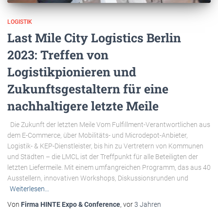
LOGISTIK
Last Mile City Logistics Berlin
2023: Treffen von
Logistikpionieren und
Zukunftsgestaltern für eine
nachhaltigere letzte Meile
Die Zukunft der letzten Meile Vom Fulfillment-Verantwortlichen aus
dem E-Commerce, über Mobilitäts- und Microdepot-Anbieter,
Logistik- & KEP-Dienstleister, bis hin zu Vertretern von Kommunen
und Städten – die LMCL ist der Treffpunkt für alle Beteiligten der
letzten Liefermeile. Mit einem umfangreichen Programm, das aus 40
Ausstellern, innovativen Workshops, Diskussionsrunden und
Weiterlesen…
Von
Firma HINTE Expo & Conference
, vor
3 Jahren