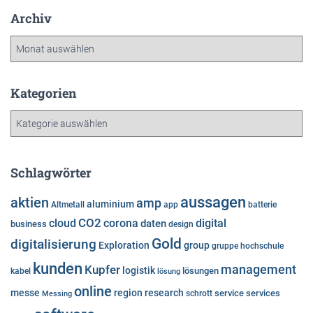
Archiv
A
r
c
h
Kategorien
i
K
v
a
t
e
Schlagwörter
g
o
aussagen
aktien
amp
aluminium
Altmetall
app
batterie
r
cloud
CO2
corona
digital
daten
business
i
design
e
Gold
digitalisierung
Exploration
group
gruppe
hochschule
n
kunden
Kupfer
management
logistik
lösungen
kabel
lösung
online
messe
region
research
service
services
Messing
schrott