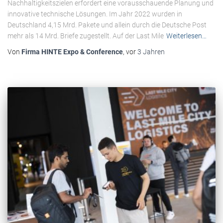
Nachhaltigkeitszielen erfordert eine vorausschauende Planung und
innovative technische Lösungen. Im Jahr 2022 wurden in
Deutschland 4,15 Mrd. Pakete und allein durch die Deutsche Post
mehr als 14 Mrd. Briefe zugestellt. Auf der Last Mile
Weiterlesen…
Von
Firma HINTE Expo & Conference
, vor
3 Jahren