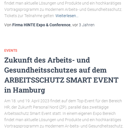
findet man aktuelle Lösungen und Produkte und ein hochkarätiges
Vortragsprogramm zu modernem Arbeits- und Gesundheitsschutz.
Tickets zur Teilnahme gelten
Weiterlesen…
Von
Firma HINTE Expo & Conference
, vor
3 Jahren
EVENTS
Zukunft des Arbeits- und
Gesundheitsschutzes auf dem
ARBEITSSCHUTZ SMART EVENT
in Hamburg
Am 18. und 19. April 2023 findet auf dem Top-Event für den Bereich
HR, der Zukunft Personal Nord (ZP), parallel das zweitägige
Arbeitsschutz Smart Event statt. In einem eigenen Expo Bereich
findet man aktuelle Lösungen und Produkte und ein hochkarätiges
Vortragsprogramm zu modernem Ar-beits- und Gesundheitsschutz.