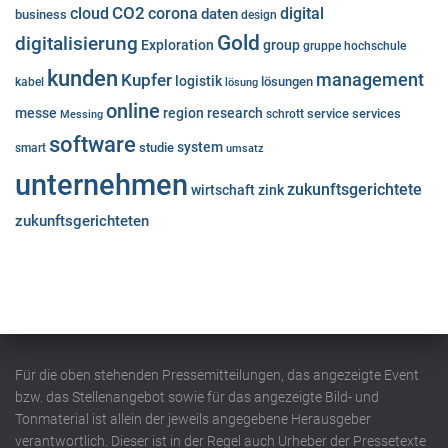
cloud
CO2
corona
digital
daten
business
design
Gold
digitalisierung
Exploration
group
gruppe
hochschule
kunden
Kupfer
management
logistik
lösungen
kabel
lösung
online
messe
region
research
service
services
Messing
schrott
software
system
studie
smart
umsatz
unternehmen
zukunftsgerichtete
wirtschaft
zink
zukunftsgerichteten
Für die oben stehenden Pressemitteilungen, das angezeigte Event
bzw. das Stellenangebot sowie für das angezeigte Bild- und
Tonmaterial ist allein der jeweils angegebene Herausgeber
verantwortlich. Dieser ist in der Regel auch Urheber der Pressetexte