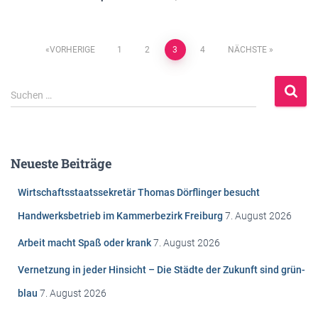
Beitragsnavigation
VORHERIGE
1
2
3
4
NÄCHSTE
S
Suchen …
u
c
h
e
Neueste Beiträge
n
n
Wirtschaftsstaatssekretär Thomas Dörflinger besucht
a
c
Handwerksbetrieb im Kammerbezirk Freiburg
7. August 2026
h
Arbeit macht Spaß oder krank
7. August 2026
:
Vernetzung in jeder Hinsicht – Die Städte der Zukunft sind grün-
blau
7. August 2026