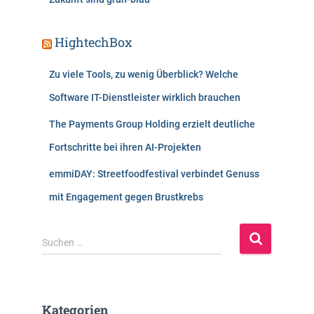
HightechBox
Zu viele Tools, zu wenig Überblick? Welche
Software IT-Dienstleister wirklich brauchen
The Payments Group Holding erzielt deutliche
Fortschritte bei ihren AI-Projekten
emmiDAY: Streetfoodfestival verbindet Genuss
mit Engagement gegen Brustkrebs
S
Suchen …
u
c
h
e
Kategorien