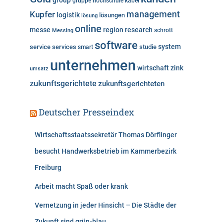
group
gruppe
hochschule
kabel
Kupfer
management
logistik
lösungen
lösung
online
messe
region
research
Messing
schrott
software
system
service
services
studie
smart
unternehmen
wirtschaft
zink
umsatz
zukunftsgerichtete
zukunftsgerichteten
Deutscher Presseindex
Wirtschaftsstaatssekretär Thomas Dörflinger
besucht Handwerksbetrieb im Kammerbezirk
Freiburg
Arbeit macht Spaß oder krank
Vernetzung in jeder Hinsicht – Die Städte der
Zukunft sind grün-blau