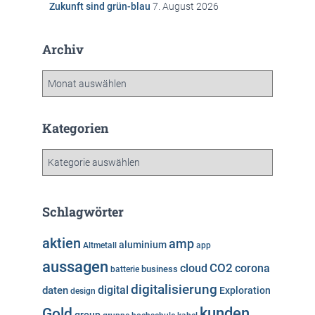
Zukunft sind grün-blau
7. August 2026
Archiv
A
r
c
h
Kategorien
i
v
K
a
t
e
Schlagwörter
g
o
aktien
amp
aluminium
Altmetall
app
r
aussagen
i
cloud
CO2
corona
business
batterie
e
digitalisierung
digital
daten
Exploration
design
n
kunden
Gold