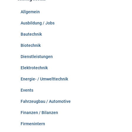
n
n
Allgemein
a
c
Ausbildung / Jobs
h
:
Bautechnik
Biotechnik
Dienstleistungen
Elektrotechnik
Energie- / Umwelttechnik
Events
Fahrzeugbau / Automotive
Finanzen / Bilanzen
Firmenintern