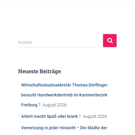
S
Suchen …
u
c
h
e
Neueste Beiträge
n
n
Wirtschaftsstaatssekretär Thomas Dörflinger
a
c
besucht Handwerksbetrieb im Kammerbezirk
h
Freiburg
7. August 2026
:
Arbeit macht Spaß oder krank
7. August 2026
Vernetzung in jeder Hinsicht – Die Städte der