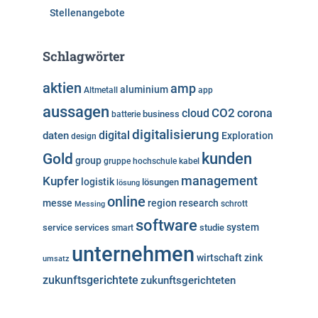
Stellenangebote
Schlagwörter
aktien
amp
aluminium
Altmetall
app
aussagen
cloud
CO2
corona
business
batterie
digitalisierung
digital
daten
Exploration
design
kunden
Gold
group
gruppe
hochschule
kabel
Kupfer
management
logistik
lösungen
lösung
online
messe
region
research
Messing
schrott
software
system
service
services
studie
smart
unternehmen
wirtschaft
zink
umsatz
zukunftsgerichtete
zukunftsgerichteten