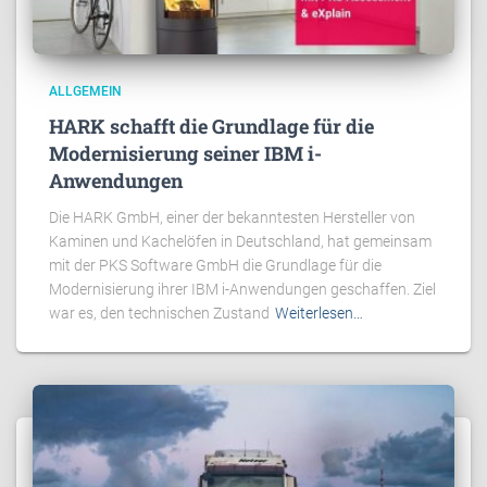
ALLGEMEIN
HARK schafft die Grundlage für die
Modernisierung seiner IBM i-
Anwendungen
Die HARK GmbH, einer der bekanntesten Hersteller von
Kaminen und Kachelöfen in Deutschland, hat gemeinsam
mit der PKS Software GmbH die Grundlage für die
Modernisierung ihrer IBM i-Anwendungen geschaffen. Ziel
war es, den technischen Zustand
Weiterlesen…