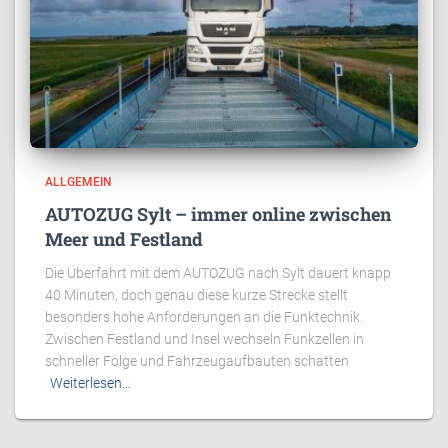
ALLGEMEIN
AUTOZUG Sylt – immer online zwischen
Meer und Festland
Die Überfahrt mit dem AUTOZUG nach Sylt dauert knapp
40 Minuten, doch genau diese kurze Strecke stellt
besonders hohe Anforderungen an die Funktechnik.
Zwischen Festland und Insel wechseln Funkzellen in
schneller Folge und Fahrzeugaufbauten schatten
Weiterlesen…