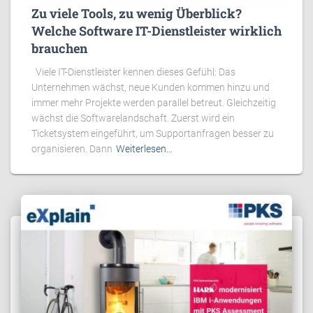
Zu viele Tools, zu wenig Überblick?
Welche Software IT-Dienstleister wirklich
brauchen
Viele IT-Dienstleister kennen dieses Gefühl: Das
Unternehmen wächst, neue Kunden kommen hinzu und
immer mehr Projekte werden parallel betreut. Gleichzeitig
wächst die Softwarelandschaft. Zuerst wird ein
Ticketsystem eingeführt, um Supportanfragen besser zu
organisieren. Dann
Weiterlesen…