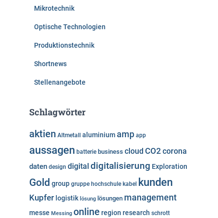
Mikrotechnik
Optische Technologien
Produktionstechnik
Shortnews
Stellenangebote
Schlagwörter
aktien
amp
aluminium
Altmetall
app
aussagen
cloud
CO2
corona
business
batterie
digitalisierung
digital
daten
Exploration
design
kunden
Gold
group
gruppe
hochschule
kabel
Kupfer
management
logistik
lösungen
lösung
online
messe
region
research
Messing
schrott