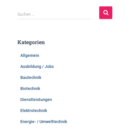
S
Suchen …
u
c
h
e
Kategorien
n
n
Allgemein
a
c
Ausbildung / Jobs
h
:
Bautechnik
Biotechnik
Dienstleistungen
Elektrotechnik
Energie- / Umwelttechnik