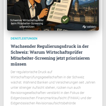
DIENSTLEISTUNGEN
Wachsender Regulierungsdruck in der
Schweiz: Warum Wirtschaftsprüfer
Mitarbeiter-Screening jetzt priorisieren
müssen
Der regulatorische Druck auf
Wirtschaftsprüfungsgesellschaften in der Schweiz
wächst. Während Banken und Versicherungen seit Jahren
unter strenger Aufsicht stehen, rücken nun auch
Revisionsgesellschaften verstärkt in den Fokus der
Eidgenössischen Finanzmarktaufsicht (FINMA) und der
Eidgenössischen Revisionsaufsichtsbehörde