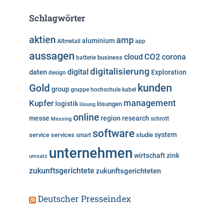
t
e
Schlagwörter
g
o
aktien
amp
aluminium
Altmetall
app
r
aussagen
i
cloud
CO2
corona
business
batterie
e
digitalisierung
digital
daten
Exploration
design
n
kunden
Gold
group
gruppe
hochschule
kabel
Kupfer
management
logistik
lösungen
lösung
online
messe
region
research
Messing
schrott
software
system
service
services
studie
smart
unternehmen
wirtschaft
zink
umsatz
zukunftsgerichtete
zukunftsgerichteten
Deutscher Presseindex