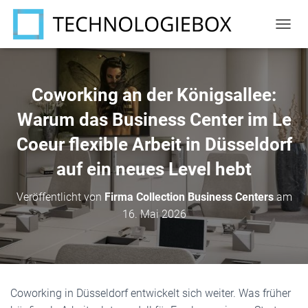
N
A
V
I
G
Coworking an der Königsallee:
A
T
Warum das Business Center im Le
I
Coeur flexible Arbeit in Düsseldorf
O
N
auf ein neues Level hebt
U
M
S
Veröffentlicht von
Firma Collection Business Centers
am
C
16. Mai 2026
H
A
L
T
E
N
Coworking in Düsseldorf entwickelt sich weiter. Was früher