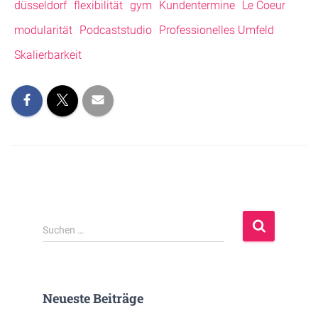
düsseldorf
flexibilität
gym
Kundentermine
Le Coeur
modularität
Podcaststudio
Professionelles Umfeld
Skalierbarkeit
S
Suchen …
u
c
h
e
Neueste Beiträge
n