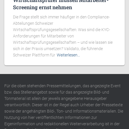
Wirtschaftsprüfer müssen Mitarbeiter-
Screening ernst nehmen
Die Frage stellt sich immer häufiger in den Compliance-
Abteilungen Schweizer
Wirtschaftsprüfungsgesellschaften: Was sind die KYC-
Anforderungen für Mitarbeiter von
Wirtschaftsprüfungsgesellschaften – und wie lassen sie
sich in der Praxis umsetzen? Validato, die führende
Schweizer Plattform für
Weiterlesen…
Für die oben stehenden Pressemitteilungen, das angezeigte Event
bzw. das Stellenangebot sowie für das angezeigte Bild- und
Tonmaterial ist allein der jeweils angegebene Herausgeber
verantwortlich. Dieser ist in der Regel auch Urheber der Pressetexte
sowie der angehängten Bild-, Ton- und Informationsmaterialien. Die
Nutzung von hier veröffentlichten Informationen zur
Eigeninformation und redaktionellen Weiterverarbeitung ist in der