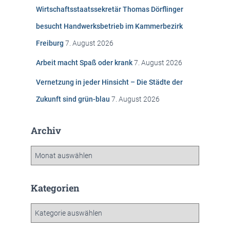
n
Wirtschaftsstaatssekretär Thomas Dörflinger
a
c
besucht Handwerksbetrieb im Kammerbezirk
h
Freiburg
7. August 2026
:
Arbeit macht Spaß oder krank
7. August 2026
Vernetzung in jeder Hinsicht – Die Städte der
Zukunft sind grün-blau
7. August 2026
Archiv
A
r
c
h
Kategorien
i
v
K
a