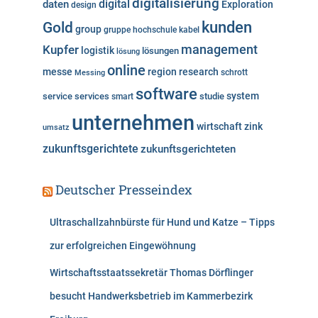
digitalisierung
digital
daten
Exploration
design
n
kunden
Gold
group
gruppe
hochschule
kabel
Kupfer
management
logistik
lösungen
lösung
online
messe
region
research
Messing
schrott
software
system
service
services
studie
smart
unternehmen
wirtschaft
zink
umsatz
zukunftsgerichtete
zukunftsgerichteten
Deutscher Presseindex
Ultraschallzahnbürste für Hund und Katze – Tipps
zur erfolgreichen Eingewöhnung
Wirtschaftsstaatssekretär Thomas Dörflinger
besucht Handwerksbetrieb im Kammerbezirk