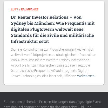
LUFT- / RAUMFAHRT
Dr. Reuter Investor Relations – Von
Sydney bis München: Wie Frequentis mit
digitalen Flugtowern weltweit neue
Standards für die zivile und militärische
Infrastruktur setzt
Digitale Kontrolltürme zur Flugsicherung entwickeln sich
weltweit von Pilotprojekten zu strategischer Infrastruktur.
Von Australiens neuem Western Sydney International
Airport bis hin zu militärischen Einsatzbasen setzt die
österreichische Frequentis AG auf integrierte Digital-
Tower-Technologien, die Sicherheit, Effizienz
Weiterlesen…
Für die oben stehenden Pressemitteilungen, das angezeigte Event
bzw. das Stellenangebot sowie für das angezeigte Bild- und