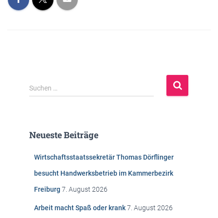
S
Suchen …
u
c
h
e
Neueste Beiträge
n
n
Wirtschaftsstaatssekretär Thomas Dörflinger
a
c
besucht Handwerksbetrieb im Kammerbezirk
h
Freiburg
7. August 2026
:
Arbeit macht Spaß oder krank
7. August 2026