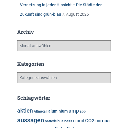
Vernetzung in jeder Hinsicht – Die Städte der
Zukunft sind grün-blau
7. August 2026
Archiv
A
r
c
h
Kategorien
i
v
K
a
t
e
Schlagwörter
g
o
aktien
amp
aluminium
Altmetall
app
r
aussagen
i
cloud
CO2
corona
business
batterie
e