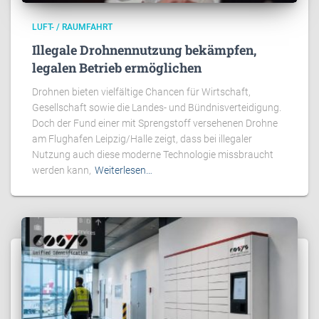
LUFT- / RAUMFAHRT
Illegale Drohnennutzung bekämpfen,
legalen Betrieb ermöglichen
Drohnen bieten vielfältige Chancen für Wirtschaft,
Gesellschaft sowie die Landes- und Bündnisverteidigung.
Doch der Fund einer mit Sprengstoff versehenen Drohne
am Flughafen Leipzig/Halle zeigt, dass bei illegaler
Nutzung auch diese moderne Technologie missbraucht
werden kann,
Weiterlesen…