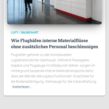
LUFT- / RAUMFAHRT
Wie Flughäfen interne Materialflüsse
ohne zusätzliches Personal beschleunigen
Flughäfen gehören zu den komplexesten
Logistikstandorten überhaupt. Während Passagiere,
Gepäck und Flugzeuge im Mittelpunkt stehen, sorgen im
Hintergrund tausende interne Materialtransporte dafür,
dass der Betrieb reibungslos funktioniert. Ersatzteile für
die Bodenabfertigung, Werkzeuge für die Instandhaltung,
Weiterlesen…