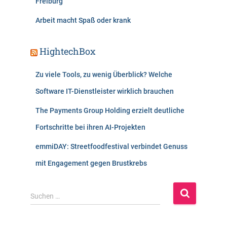
Freiburg
Arbeit macht Spaß oder krank
HightechBox
Zu viele Tools, zu wenig Überblick? Welche
Software IT-Dienstleister wirklich brauchen
The Payments Group Holding erzielt deutliche
Fortschritte bei ihren AI-Projekten
emmiDAY: Streetfoodfestival verbindet Genuss
mit Engagement gegen Brustkrebs
S
Suchen …
u
c
h