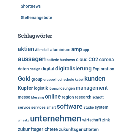
Shortnews
Stellenangebote
Schlagwörter
aktien
amp
aluminium
Altmetall
app
aussagen
cloud
CO2
corona
business
batterie
digitalisierung
digital
daten
Exploration
design
kunden
Gold
group
gruppe
hochschule
kabel
Kupfer
management
logistik
lösungen
lösung
online
messe
region
research
Messing
schrott
software
system
service
services
studie
smart
unternehmen
wirtschaft
zink
umsatz
zukunftsgerichtete
zukunftsgerichteten