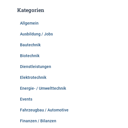
e
Kategorien
n
n
Allgemein
a
c
Ausbildung / Jobs
h
:
Bautechnik
Biotechnik
Dienstleistungen
Elektrotechnik
Energie- / Umwelttechnik
Events
Fahrzeugbau / Automotive
Finanzen / Bilanzen