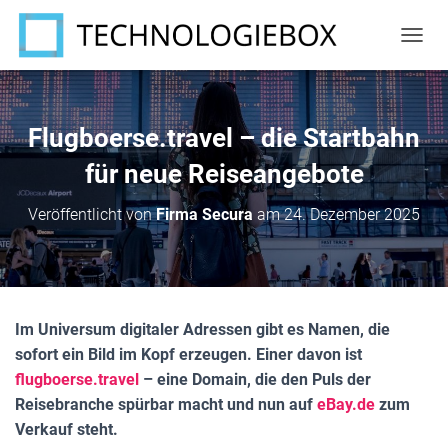
N
A
V
I
G
Flugboerse.travel – die Startbahn
A
T
für neue Reiseangebote
I
O
Veröffentlicht von
Firma Secura
am
24. Dezember 2025
N
U
M
S
C
H
Im Universum digitaler Adressen gibt es Namen, die
A
sofort ein Bild im Kopf erzeugen. Einer davon ist
L
T
flugboerse.travel
– eine Domain, die den Puls der
E
Reisebranche spürbar macht und nun auf
eBay.de
zum
N
Verkauf steht.