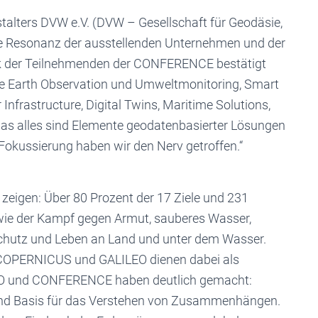
nstalters DVW e.V. (DVW – Gesellschaft für Geodäsie,
 Resonanz der ausstellenden Unternehmen und der
k der Teilnehmenden der CONFERENCE bestätigt
e Earth Observation und Umweltmonitoring, Smart
 Infrastructure, Digital Twins, Maritime Solutions,
Das alles sind Elemente geodatenbasierter Lösungen
 Fokussierung haben wir den Nerv getroffen.“
N zeigen: Über 80 Prozent der 17 Ziele und 231
ie der Kampf gegen Armut, sauberes Wasser,
schutz und Leben an Land und unter dem Wasser.
COPERNICUS und GALILEO dienen dabei als
XPO und CONFERENCE haben deutlich gemacht:
sind Basis für das Verstehen von Zusammenhängen.