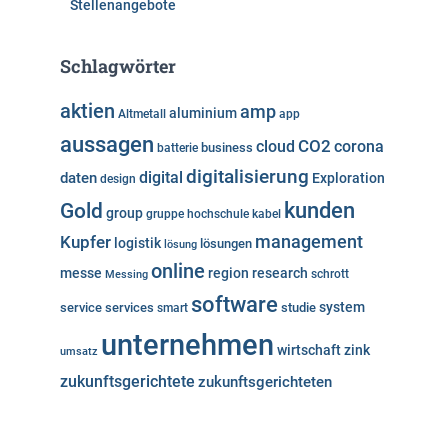
Stellenangebote
Schlagwörter
aktien
amp
aluminium
Altmetall
app
aussagen
cloud
CO2
corona
business
batterie
digitalisierung
digital
daten
Exploration
design
kunden
Gold
group
gruppe
hochschule
kabel
Kupfer
management
logistik
lösungen
lösung
online
messe
region
research
Messing
schrott
software
system
service
services
studie
smart
unternehmen
wirtschaft
zink
umsatz
zukunftsgerichtete
zukunftsgerichteten