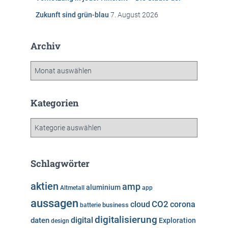
Zukunft sind grün-blau
7. August 2026
Archiv
A
r
c
h
Kategorien
i
v
K
a
t
e
Schlagwörter
g
o
aktien
amp
aluminium
Altmetall
app
r
aussagen
i
cloud
CO2
corona
business
batterie
e
digitalisierung
digital
daten
Exploration
design
n