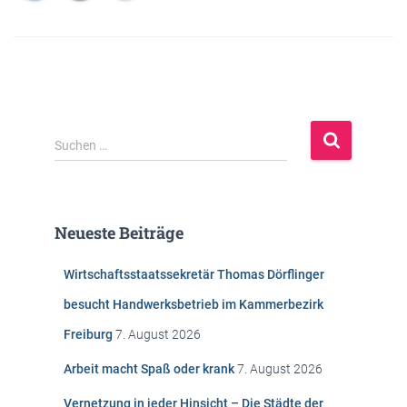
S
Suchen …
u
c
h
e
Neueste Beiträge
n
n
Wirtschaftsstaatssekretär Thomas Dörflinger
a
c
besucht Handwerksbetrieb im Kammerbezirk
h
Freiburg
7. August 2026
:
Arbeit macht Spaß oder krank
7. August 2026
Vernetzung in jeder Hinsicht – Die Städte der