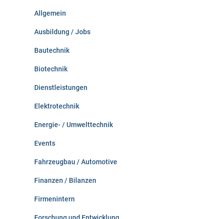
n
Allgemein
a
c
Ausbildung / Jobs
h
:
Bautechnik
Biotechnik
Dienstleistungen
Elektrotechnik
Energie- / Umwelttechnik
Events
Fahrzeugbau / Automotive
Finanzen / Bilanzen
Firmenintern
Forschung und Entwicklung