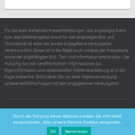
Für die oben stehenden Pressemitteilungen, das angezeigte Event
bzw. das Stellenangebot sowie für das angezeigte Bild- und
Tonmaterial ist allein der jeweils angegebene Herausgeber
verantwortlich. Dieser ist in der Regel auch Urheber der Pressetexte
sowie der angehängten Bild-, Ton- und Informationsmaterialien. Die
Nutzung von hier veröffentlichten Informationen zur
Eigeninformation und redaktionellen Weiterverarbeitung ist in der
Regel kostenfrei. Bitte klären Sie vor einer Weiterverwendung
urheberrechtliche Fragen mit dem angegebenen Herausgeber.
DATENSCHUTZERKLÄRUNG
IMPRESSUM
KONTAKT
Durch die Nutzung dieser Website erklären Sie sich damit
einverstanden, dass unsere Dienste Cookies verwenden.
OK
Weiterlesen