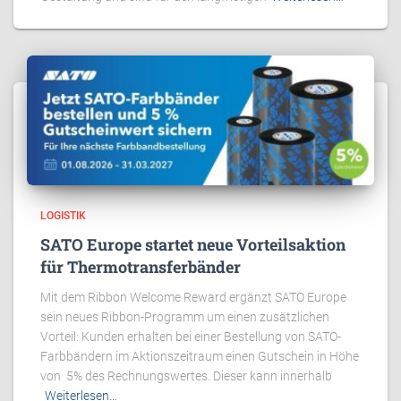
LOGISTIK
SATO Europe startet neue Vorteilsaktion
für Thermotransferbänder
Mit dem Ribbon Welcome Reward ergänzt SATO Europe
sein neues Ribbon-Programm um einen zusätzlichen
Vorteil: Kunden erhalten bei einer Bestellung von SATO-
Farbbändern im Aktionszeitraum einen Gutschein in Höhe
von 5% des Rechnungswertes. Dieser kann innerhalb
Weiterlesen…