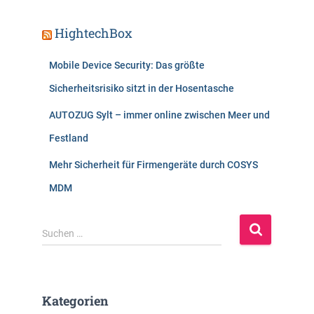
HightechBox
Mobile Device Security: Das größte
Sicherheitsrisiko sitzt in der Hosentasche
AUTOZUG Sylt – immer online zwischen Meer und
Festland
Mehr Sicherheit für Firmengeräte durch COSYS
MDM
S
Suchen …
u
c
h
e
Kategorien
n