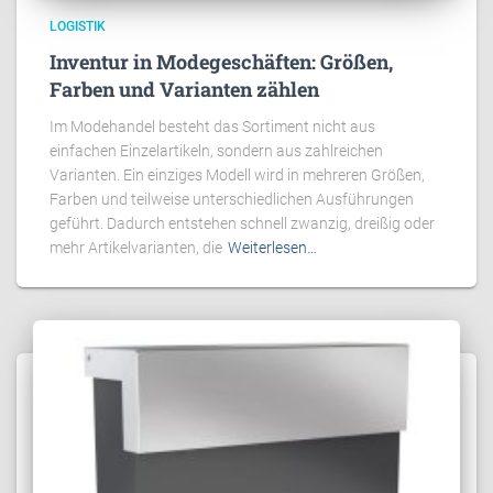
LOGISTIK
Inventur in Modegeschäften: Größen,
Farben und Varianten zählen
Im Modehandel besteht das Sortiment nicht aus
einfachen Einzelartikeln, sondern aus zahlreichen
Varianten. Ein einziges Modell wird in mehreren Größen,
Farben und teilweise unterschiedlichen Ausführungen
geführt. Dadurch entstehen schnell zwanzig, dreißig oder
mehr Artikelvarianten, die
Weiterlesen…