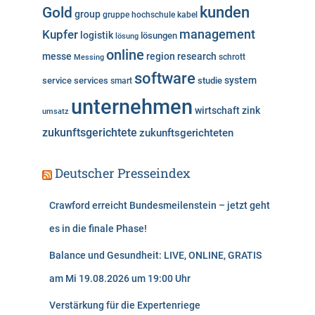
kunden
Gold
group
gruppe
hochschule
kabel
Kupfer
management
logistik
lösungen
lösung
online
messe
region
research
Messing
schrott
software
system
service
services
studie
smart
unternehmen
wirtschaft
zink
umsatz
zukunftsgerichtete
zukunftsgerichteten
Deutscher Presseindex
Crawford erreicht Bundesmeilenstein – jetzt geht
es in die finale Phase!
Balance und Gesundheit: LIVE, ONLINE, GRATIS
am Mi 19.08.2026 um 19:00 Uhr
Verstärkung für die Expertenriege