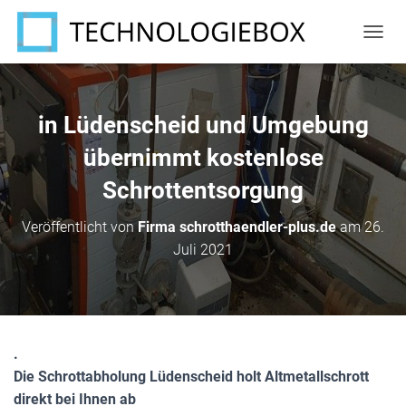
N
A
V
I
G
in Lüdenscheid und Umgebung
A
T
übernimmt kostenlose
I
Schrottentsorgung
O
N
U
Veröffentlicht von
Firma schrotthaendler-plus.de
am
26.
M
Juli 2021
S
C
H
A
L
T
.
E
N
Die Schrottabholung Lüdenscheid holt Altmetallschrott
direkt bei Ihnen ab