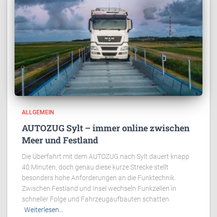
ALLGEMEIN
AUTOZUG Sylt – immer online zwischen
Meer und Festland
Die Überfahrt mit dem AUTOZUG nach Sylt dauert knapp
40 Minuten, doch genau diese kurze Strecke stellt
besonders hohe Anforderungen an die Funktechnik.
Zwischen Festland und Insel wechseln Funkzellen in
schneller Folge und Fahrzeugaufbauten schatten
Weiterlesen…