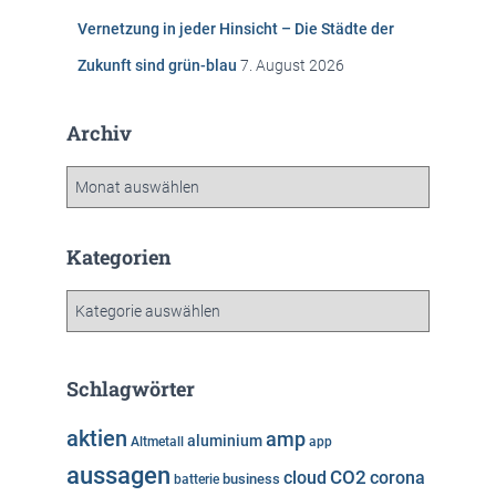
Vernetzung in jeder Hinsicht – Die Städte der
Zukunft sind grün-blau
7. August 2026
Archiv
A
r
c
h
Kategorien
i
v
K
a
t
e
Schlagwörter
g
o
aktien
amp
aluminium
Altmetall
app
r
aussagen
i
cloud
CO2
corona
business
batterie