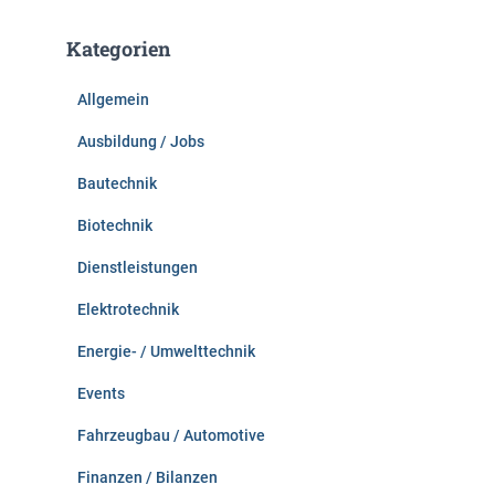
h
e
Kategorien
n
n
Allgemein
a
c
Ausbildung / Jobs
h
:
Bautechnik
Biotechnik
Dienstleistungen
Elektrotechnik
Energie- / Umwelttechnik
Events
Fahrzeugbau / Automotive
Finanzen / Bilanzen