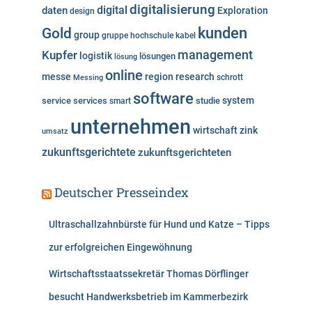
e
digitalisierung
digital
daten
Exploration
design
n
kunden
Gold
group
gruppe
hochschule
kabel
Kupfer
management
logistik
lösungen
lösung
online
messe
region
research
Messing
schrott
software
system
service
services
studie
smart
unternehmen
wirtschaft
zink
umsatz
zukunftsgerichtete
zukunftsgerichteten
Deutscher Presseindex
Ultraschallzahnbürste für Hund und Katze – Tipps
zur erfolgreichen Eingewöhnung
Wirtschaftsstaatssekretär Thomas Dörflinger
besucht Handwerksbetrieb im Kammerbezirk