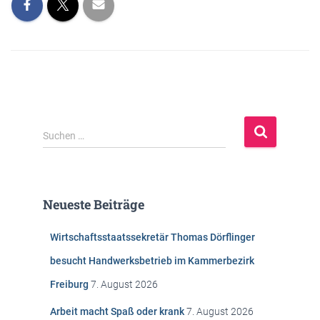
S
Suchen …
u
c
h
e
Neueste Beiträge
n
n
Wirtschaftsstaatssekretär Thomas Dörflinger
a
c
besucht Handwerksbetrieb im Kammerbezirk
h
Freiburg
7. August 2026
:
Arbeit macht Spaß oder krank
7. August 2026