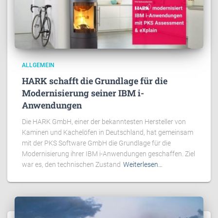
ALLGEMEIN
HARK schafft die Grundlage für die
Modernisierung seiner IBM i-
Anwendungen
Die HARK GmbH, einer der bekanntesten Hersteller von
Kaminen und Kachelöfen in Deutschland, hat gemeinsam
mit der PKS Software GmbH die Grundlage für die
Modernisierung ihrer IBM i-Anwendungen geschaffen. Ziel
war es, den technischen Zustand
Weiterlesen…