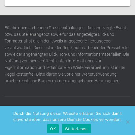
Für die oben stehenden Pressemitteilungen, das angezeigte Event
bzw. das Stellenangebot sowie für das angezeigte Bild- und
Tonmaterial ist allein der jeweils angegebene Herausgeber
verantwortlich. Dieser ist in der Regel auch Urheber der Pressetexte
sowie der angehängten Bild-, Ton- und Informationsmaterialien. Die
Nutzung von hier veröffentlichten Informationen zur
Eigeninformation und redaktionellen Weiterverarbeitung ist in der
Regel kostenfrei. Bitte klären Sie vor einer Weiterverwendung
urheberrechtliche Fragen mit dem angegebenen Herausgeber.
DATENSCHUTZERKLÄRUNG
IMPRESSUM
KONTAKT
Durch die Nutzung dieser Website erklären Sie sich damit
einverstanden, dass unsere Dienste Cookies verwenden.
OK
Weiterlesen