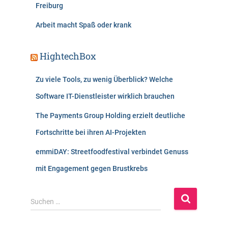
Freiburg
Arbeit macht Spaß oder krank
HightechBox
Zu viele Tools, zu wenig Überblick? Welche
Software IT-Dienstleister wirklich brauchen
The Payments Group Holding erzielt deutliche
Fortschritte bei ihren AI-Projekten
emmiDAY: Streetfoodfestival verbindet Genuss
mit Engagement gegen Brustkrebs
S
Suchen …
u
c