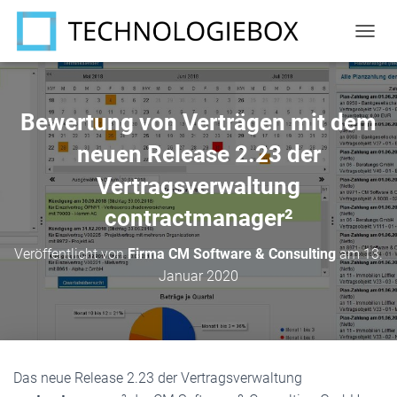
N
A
V
I
G
Bewertung von Verträgen mit dem
A
T
neuen Release 2.23 der
I
Vertragsverwaltung
O
N
contractmanager²
U
M
S
Veröffentlicht von
Firma CM Software & Consulting
am
13.
C
Januar 2020
H
A
L
T
E
N
Das neue Release 2.23 der Vertragsverwaltung