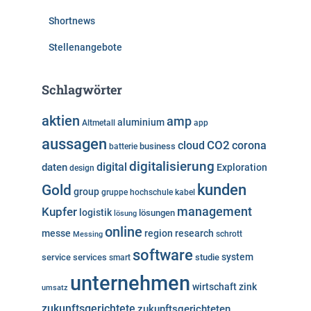
Shortnews
Stellenangebote
Schlagwörter
aktien
amp
aluminium
Altmetall
app
aussagen
cloud
CO2
corona
business
batterie
digitalisierung
digital
daten
Exploration
design
kunden
Gold
group
gruppe
hochschule
kabel
Kupfer
management
logistik
lösungen
lösung
online
messe
region
research
Messing
schrott
software
system
service
services
studie
smart
unternehmen
wirtschaft
zink
umsatz
zukunftsgerichtete
zukunftsgerichteten