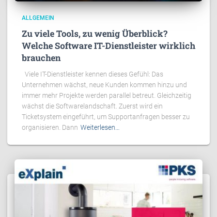
ALLGEMEIN
Zu viele Tools, zu wenig Überblick?
Welche Software IT-Dienstleister wirklich
brauchen
Viele IT-Dienstleister kennen dieses Gefühl: Das
Unternehmen wächst, neue Kunden kommen hinzu und
immer mehr Projekte werden parallel betreut. Gleichzeitig
wächst die Softwarelandschaft. Zuerst wird ein
Ticketsystem eingeführt, um Supportanfragen besser zu
organisieren. Dann
Weiterlesen…